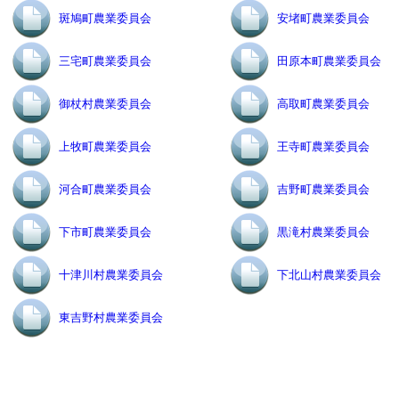
斑鳩町農業委員会
安堵町農業委員会
三宅町農業委員会
田原本町農業委員会
御杖村農業委員会
高取町農業委員会
上牧町農業委員会
王寺町農業委員会
河合町農業委員会
吉野町農業委員会
下市町農業委員会
黒滝村農業委員会
十津川村農業委員会
下北山村農業委員会
東吉野村農業委員会