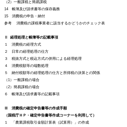
（2）一般課税と簡易課税
14 帳簿及び請求書等の保存義務
15 消費税の申告・納付
参考 消費税の課税事業者に該当するかどうかのチェック表
Ⅱ 経理処理と帳簿等の記載事項
１ 消費税の経理方式
２ 日常の経理処理の仕方
３ 税抜方式と税込方式の併用による経理処理
４ 消費税額等の端数処理
５ 納付税額等の経理処理の仕方と所得税の決算との関係
（1）一般課税の場合
（2）簡易課税の場合
６ 帳簿及び請求書等の記載事項
Ⅲ 消費税の確定申告書等の作成手順
（国税庁ＨＰ・確定申告書等作成コーナーを利用して）
１ 「農業課税取引金額計算表（試算用）」の作成