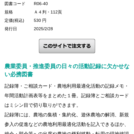
図書コード
R06-40
規格
Ａ４判・112頁
定価(税込)
530 円
発行日
2025/2/28
農業委員・推進委員の日々の活動記録に欠かせな
い必携図書
記録簿・ご相談カード・農地利用最適化活動の記録メモ・
年間活動計画表等をまとめた１冊。記録簿とご相談カード
はミシン目で切り取りができます。
記録簿には、農地の集積・集約化、遊休農地の解消、新規
参入の促進などの農地利用最適化活動を記入できるほか、
総会・部会等への出席や農地の権利移動・転用の現地確認