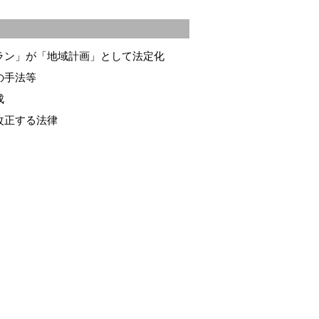
ラン」が「地域計画」として法定化
の手法等
成
改正する法律