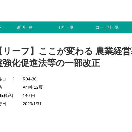
要
新刊一覧
刊行一覧
コード別一覧
【リーフ】ここが変わる 農業経営
盤強化促進法等の一部改正
書コード
R04-30
格
A4判･12頁
価(税込)
140 円
行日
2023/1/31