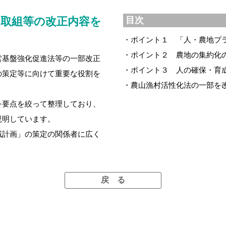
た取組等の改正内容を
目次
・ポイント１ 「人・農地プ
・ポイント２ 農地の集約化
営基盤強化促進法等の一部改正
・ポイント３ 人の確保・育
の策定等に向けて重要な役割を
・農山漁村活性化法の一部を
を要点を絞って整理しており、
説明しています。
域計画」の策定の関係者に広く
。