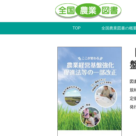
TOP
全国農業図書の概
図
規
定
発