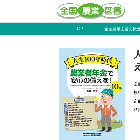
TOP
全国農業図書の概
図
規
定
発