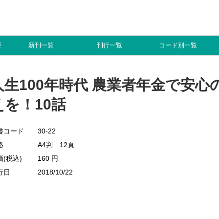
要
新刊一覧
刊行一覧
コード別一覧
人生100年時代 農業者年金で安心
えを！10話
書コード
30-22
格
A4判 12頁
価(税込)
160 円
行日
2018/10/22