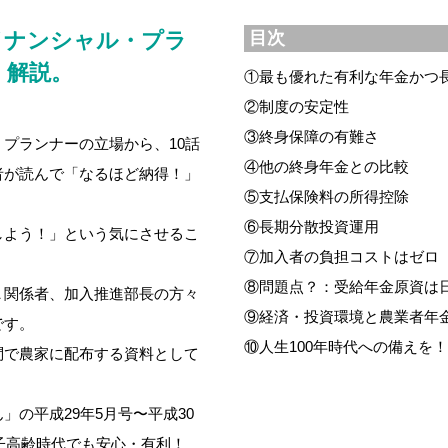
イナンシャル・プラ
目次
く解説。
①最も優れた有利な年金かつ
②制度の安定性
③終身保障の有難さ
プランナーの立場から、10話
④他の終身年金との比較
者が読んで「なるほど納得！」
⑤支払保険料の所得控除
⑥長期分散投資運用
しよう！」という気にさせるこ
⑦加入者の負担コストはゼロ
⑧問題点？：受給年金原資は
Ａ関係者、加入推進部長の方々
⑨経済・投資環境と農業者年
です。
⑩人生100年時代への備えを
問で農家に配布する資料として
の平成29年5月号〜平成30
少子高齢時代でも安心・有利！