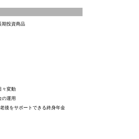
長期投資商品
日々変動
金の運用
！老後をサポートできる終身年金