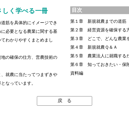
さしく学べる一冊
目次
第１章 新規就農までの道筋
の道筋を具体的にイメージでき
第２章 経営資源を確保する
めに必要となる農業に関する基
第３章 どこで、どんな農業
いてわかりやすくまとめまし
第４章 新規就農Ｑ＆Ａ
第５章 農業法人に就職する
農地の確保の仕方、営農技術の
第６章 知っておきたい・保
資料編
と、就農に当たってつまずきや
容となっています。