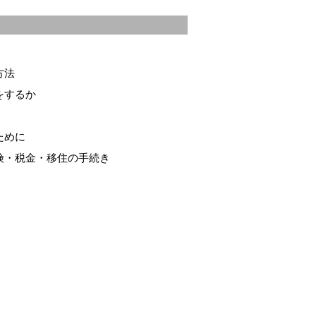
方法
をするか
ために
険・税金・移住の手続き