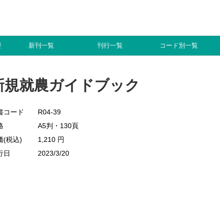
要
新刊一覧
刊行一覧
コード別一覧
新規就農ガイドブック
書コード
R04-39
格
A5判・130頁
価(税込)
1,210 円
行日
2023/3/20