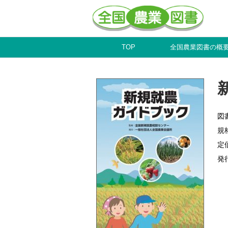
TOP
全国農業図書の概
図
規
定
発