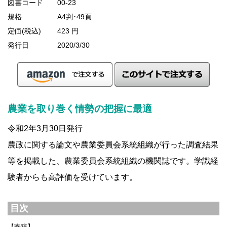
図書コード
00-23
規格
A4判･49頁
定価(税込)
423 円
発行日
2020/3/30
農業を取り巻く情勢の把握に最適
令和2年3月30日発行
農政に関する論文や農業委員会系統組織が行った調査結果
等を掲載した、農業委員会系統組織の機関誌です。学識経
験者からも高評価を受けています。
目次
【寄稿】