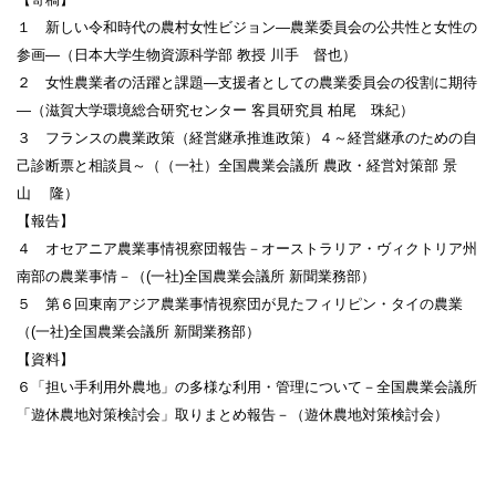
１ 新しい令和時代の農村女性ビジョン―農業委員会の公共性と女性の
参画―（日本大学生物資源科学部 教授 川手 督也）
２ 女性農業者の活躍と課題―支援者としての農業委員会の役割に期待
―（滋賀大学環境総合研究センター 客員研究員 柏尾 珠紀）
３ フランスの農業政策（経営継承推進政策）４～経営継承のための自
己診断票と相談員～（（一社）全国農業会議所 農政・経営対策部 景
山 隆）
【報告】
４ オセアニア農業事情視察団報告－オーストラリア・ヴィクトリア州
南部の農業事情－（(一社)全国農業会議所 新聞業務部）
５ 第６回東南アジア農業事情視察団が見たフィリピン・タイの農業
（(一社)全国農業会議所 新聞業務部）
【資料】
６「担い手利用外農地」の多様な利用・管理について－全国農業会議所
「遊休農地対策検討会」取りまとめ報告－（遊休農地対策検討会）