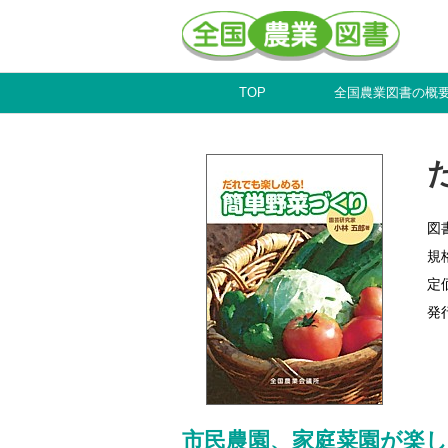
TOP
全国農業図書の概
図
規
定
発
市民農園、家庭菜園が楽