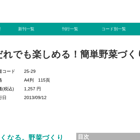
要
新刊一覧
刊行一覧
コード別一覧
だれでも楽しめる！簡単野菜づく
書コード
25-29
格
A4判 115頁
価(税込)
1,257 円
行日
2013/09/12
しくなる。野菜づくり
目次