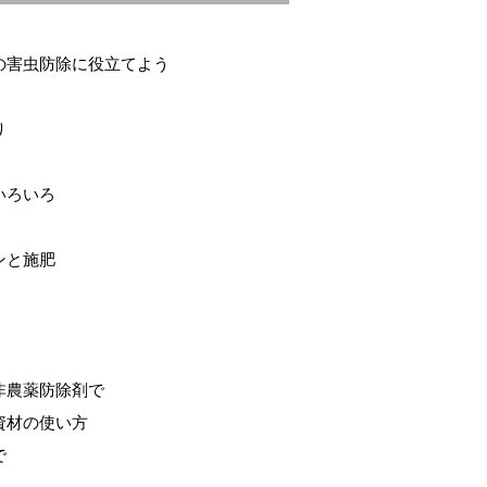
の害虫防除に役立てよう
り
いろいろ
ンと施肥
非農薬防除剤で
資材の使い方
で