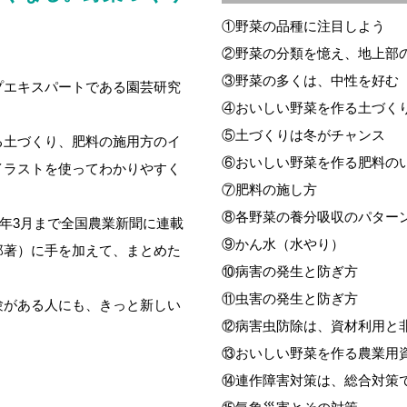
①野菜の品種に注目しよう
②野菜の分類を憶え、地上部
③野菜の多くは、中性を好む
プエキスパートである園芸研究
④おいしい野菜を作る土づく
⑤土づくりは冬がチャンス
る土づくり、肥料の施用方のイ
⑥おいしい野菜を作る肥料の
イラストを使ってわかりやすく
⑦肥料の施し方
⑧各野菜の養分吸収のパター
5年3月まで全国農業新聞に連載
⑨かん水（水やり）
郎著）に手を加えて、まとめた
⑩病害の発生と防ぎ方
⑪虫害の発生と防ぎ方
験がある人にも、きっと新しい
⑫病害虫防除は、資材利用と
⑬おいしい野菜を作る農業用
⑭連作障害対策は、総合対策