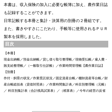
本書は、収入保険の加入に必要な帳簿に加え、農作業日誌
も記録することができます。
日常記帳する本冊と集計・決算用の別冊の２冊組です。
また、書きやすさにこだわり、手帳等に使用されるＰＵＲ
製本を採用しました。
目次
【本冊】
現金出納帳／預金出納帳／貸し借り取引整理帳／現物受払帳／雇人費・
賄支給整理帳／（一般取引仕訳帳）／作業時間管理帳【農作業日誌】
【別冊】
作付・飼育の状況／作業受託状況／固定資産台帳／棚卸資産等台帳／財
産台帳総括表（貸借対照表）／作業時間集計表／科目別整理帳（元帳）
／ 科目別集計表（合計残高試算表）／（精算表）／今年の経営の反省