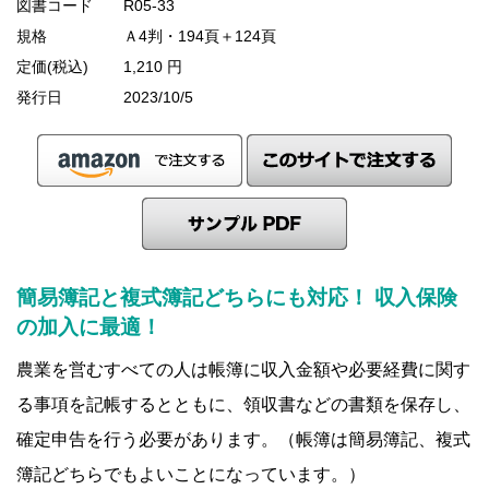
図書コード
R05-33
規格
Ａ4判・194頁＋124頁
定価(税込)
1,210 円
発行日
2023/10/5
簡易簿記と複式簿記どちらにも対応！ 収入保険
の加入に最適！
農業を営むすべての人は帳簿に収入金額や必要経費に関す
る事項を記帳するとともに、領収書などの書類を保存し、
確定申告を行う必要があります。（帳簿は簡易簿記、複式
簿記どちらでもよいことになっています。）