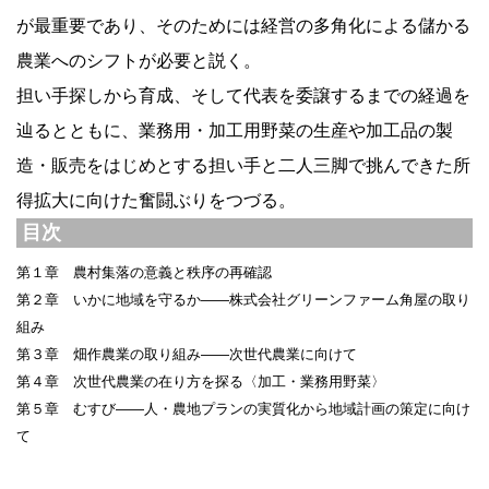
が最重要であり、そのためには経営の多角化による儲かる
農業へのシフトが必要と説く。
担い手探しから育成、そして代表を委譲するまでの経過を
辿るとともに、業務用・加工用野菜の生産や加工品の製
造・販売をはじめとする担い手と二人三脚で挑んできた所
得拡大に向けた奮闘ぶりをつづる。
目次
第１章 農村集落の意義と秩序の再確認
第２章 いかに地域を守るか――株式会社グリーンファーム角屋の取り
組み
第３章 畑作農業の取り組み――次世代農業に向けて
第４章 次世代農業の在り方を探る〈加工・業務用野菜〉
第５章 むすび――人・農地プランの実質化から地域計画の策定に向け
て