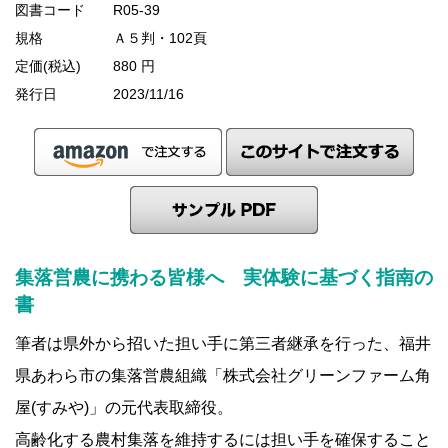
図書コード
R05-39
規格
Ａ５判・102頁
定価(税込)
880 円
発行日
2023/11/16
集落営農に携わる皆様へ 実体験に基づく指南の
書
筆者は県外から招いた担い手に第三者継承を行った、福井
県あわら市の集落営農組織「株式会社グリーンファーム角
屋(すみや)」の元代表取締役。
高齢化する農村集落を維持するには担い手を確保すること