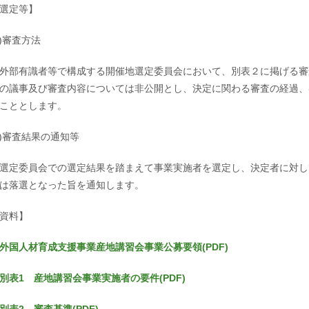
選定等】
1)審査方法
部有識者等で構成する開催地選定委員会において、別表２に掲げる審
の議事及び審査内容については非公開とし、決定に関わる審査の経過、
こととします。
2)審査結果の通知等
定委員会での選定結果を踏まえて事業実施者を選定し、決定者に対し
は落選となった旨を通知します。
資料】
外国人材育成支援事業産地講習会事業公募要領(PDF)
別表1 産地講習会事業実施者の要件(PDF)