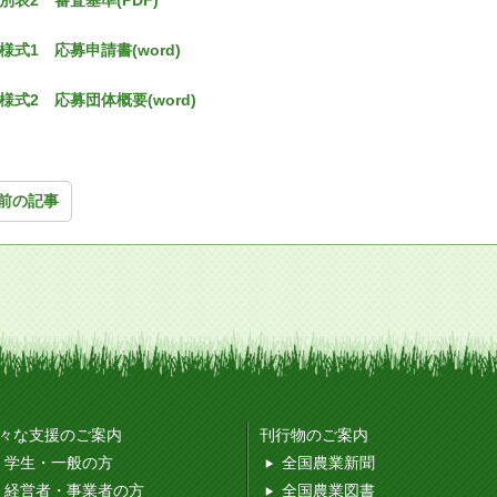
別表2 審査基準(PDF)
様式1 応募申請書(word)
様式2 応募団体概要(word)
前の記事
々な支援のご案内
刊行物のご案内
学生・一般の方
全国農業新聞
経営者・事業者の方
全国農業図書