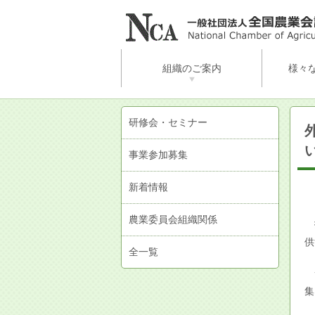
組織のご案内
様々
全国農業会議所とは
農業委員会組織について
農業委員会の活動状況
活動案内
公開資料
採用情報
会員情報
学生・一般
経営者・事
行政・農業
知りたい内
事業名から
研修会・セミナー
事業参加募集
新着情報
農業委員会組織関係
技
供
全一覧
つ
集