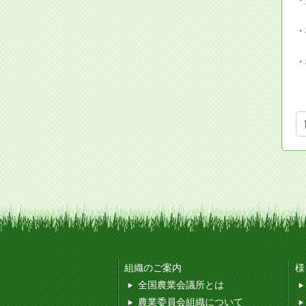
・
・
・
組織のご案内
様
全国農業会議所とは
農業委員会組織について