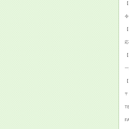
【
令
【
応
【
一
【E
〒
T
F