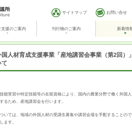
サイトマップ
お問い合せ
な支援のご案内
刊行物のご案内
新着情
の方
業者の方
委員会組織の方
容から探す
探す
全国農業新聞
全国農業図書
調査・統計
外国人材育成支援事業「産地講習会事業（第2回）
いて
能実習や特定技能等の在留資格により、国内の農業分野で働く外国人
するため、産地講習会を行います。
いては、地域の外国人材の受講生募集や講習会場を手配することので
します。